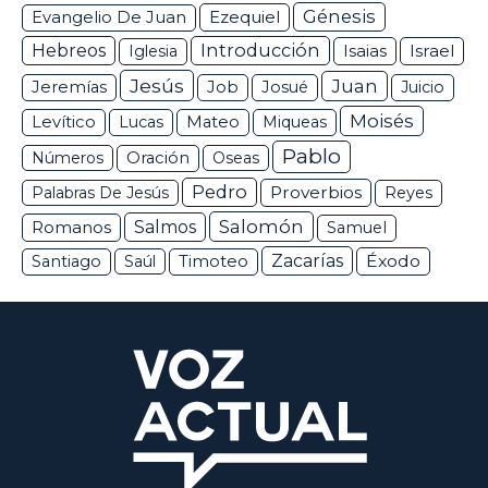
Génesis
Ezequiel
Evangelio De Juan
Hebreos
Introducción
Isaias
Israel
Iglesia
Jesús
Juan
Jeremías
Job
Josué
Juicio
Moisés
Levítico
Lucas
Mateo
Miqueas
Pablo
Números
Oración
Oseas
Pedro
Proverbios
Palabras De Jesús
Reyes
Salomón
Romanos
Salmos
Samuel
Zacarías
Éxodo
Santiago
Saúl
Timoteo