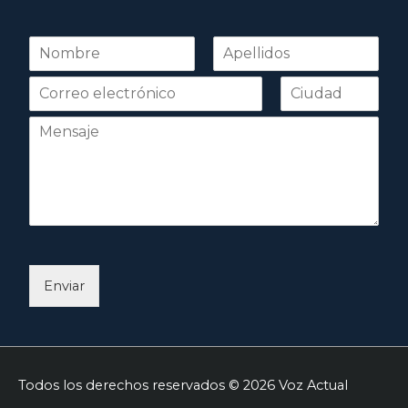
N
o
Nombre
Apellidos
m
b
r
e
*
Enviar
Todos los derechos reservados © 2026
Voz Actual