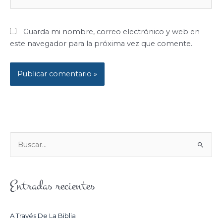
electrónico*
Guarda mi nombre, correo electrónico y web en
este navegador para la próxima vez que comente.
B
U
S
Entradas recientes
C
A
R
A Través De La Biblia