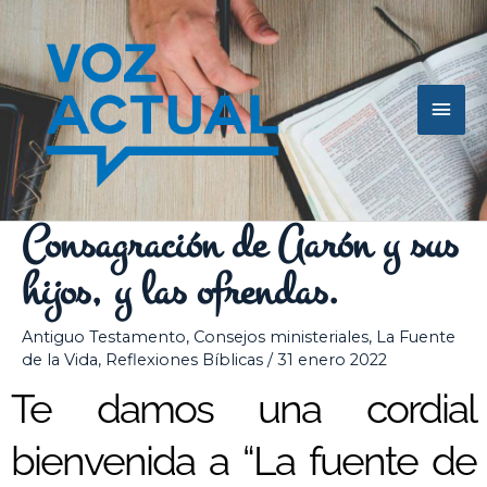
Ir
Men
al
contenido
princ
Consagración de Aarón y sus
hijos, y las ofrendas.
Antiguo Testamento
,
Consejos ministeriales
,
La Fuente
de la Vida
,
Reflexiones Bíblicas
/
31 enero 2022
Te damos una cordial
bienvenida a “La fuente de