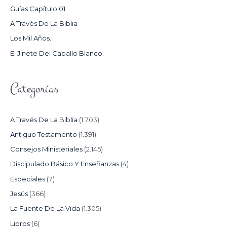
P
Guías Capítulo 01
O
A Través De La Biblia
R
Los Mil Años.
:
El Jinete Del Caballo Blanco.
Categorías
A Través De La Biblia
(1.703)
Antiguo Testamento
(1.391)
Consejos Ministeriales
(2.145)
Discipulado Básico Y Enseñanzas
(4)
Especiales
(7)
Jesús
(366)
La Fuente De La Vida
(1.305)
Libros
(6)