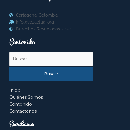
Cartagena, Colombia
info@vozactual.org
Derechos Reservados 2020
Contenido
Buscar
por:
Inicio
Quiénes Somos
Contenido
Contáctenos
Escríbanos