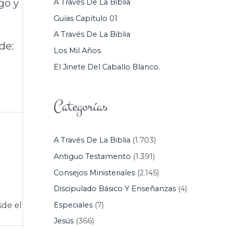
go y
A Través De La Biblia
P
Guías Capítulo 01
O
A Través De La Biblia
R
de:
Los Mil Años.
:
El Jinete Del Caballo Blanco.
Categorías
A Través De La Biblia
(1.703)
Antiguo Testamento
(1.391)
Consejos Ministeriales
(2.145)
Discipulado Básico Y Enseñanzas
(4)
Especiales
(7)
sde el
Jesús
(366)