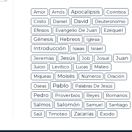
Apocalipsis
Corintios
Amor
Amós
David
Daniel
Cristo
Deuteronomio
Efesios
Ezequiel
Evangelio De Juan
Génesis
Hebreos
Iglesia
Introducción
Isaias
Israel
Jesús
Juan
Jeremías
Job
Josué
Juicio
Levítico
Lucas
Mateo
Moisés
Miqueas
Números
Oración
Pablo
Oseas
Palabras De Jesús
Pedro
Proverbios
Romanos
Reyes
Salomón
Salmos
Samuel
Santiago
Zacarías
Éxodo
Saúl
Timoteo