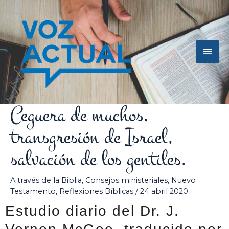
Ir
Men
al
contenido
princ
Ceguera de muchos,
transgresión de Israel,
salvación de los gentiles.
A través de la Biblia
,
Consejos ministeriales
,
Nuevo
Testamento
,
Reflexiones Bíblicas
/
24 abril 2020
Estudio diario del Dr. J.