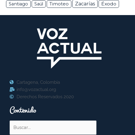
Zacarías
Éxodo
Santiago
Saúl
Timoteo
Cartagena, Colombia
info@vozactual.org
Derechos Reservados 2020
Contenido
Buscar
por: