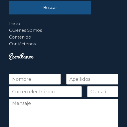
Inicio
Quiénes Somos
Contenido
Contáctenos
Escríbanos
N
o
Nombre
Apellidos
m
b
r
e
*