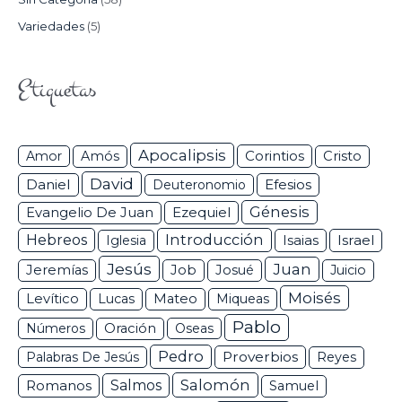
Variedades
(5)
Etiquetas
Apocalipsis
Corintios
Amor
Amós
Cristo
David
Daniel
Efesios
Deuteronomio
Génesis
Ezequiel
Evangelio De Juan
Hebreos
Introducción
Isaias
Israel
Iglesia
Jesús
Juan
Jeremías
Job
Josué
Juicio
Moisés
Levítico
Lucas
Mateo
Miqueas
Pablo
Números
Oración
Oseas
Pedro
Proverbios
Palabras De Jesús
Reyes
Salomón
Romanos
Salmos
Samuel