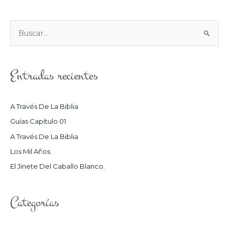
B
U
S
Entradas recientes
C
A
R
A Través De La Biblia
P
Guías Capítulo 01
O
A Través De La Biblia
R
Los Mil Años.
:
El Jinete Del Caballo Blanco.
Categorías