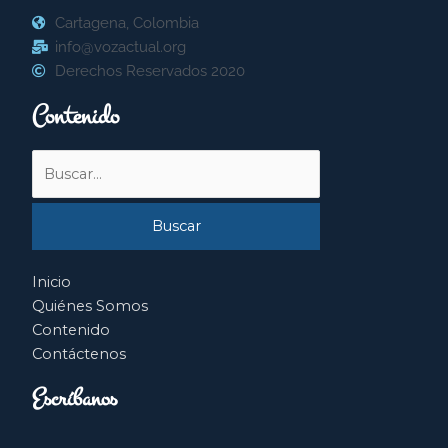
Cartagena, Colombia
info@vozactual.org
Derechos Reservados 2020
Contenido
Buscar
por:
Inicio
Quiénes Somos
Contenido
Contáctenos
Escríbanos