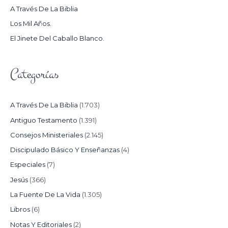
O
A Través De La Biblia
R
Los Mil Años.
:
El Jinete Del Caballo Blanco.
Categorías
A Través De La Biblia
(1.703)
Antiguo Testamento
(1.391)
Consejos Ministeriales
(2.145)
Discipulado Básico Y Enseñanzas
(4)
Especiales
(7)
Jesús
(366)
La Fuente De La Vida
(1.305)
Libros
(6)
Notas Y Editoriales
(2)