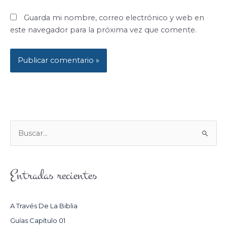
Guarda mi nombre, correo electrónico y web en
este navegador para la próxima vez que comente.
B
U
S
Entradas recientes
C
A
R
A Través De La Biblia
P
Guías Capítulo 01