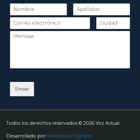
N
o
Nombre
Apellidos
m
b
r
e
*
Enviar
Todos los derechos reservados © 2026
Voz Actual
Desarrollado por
Ministerios Digitales