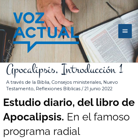
Ir
Men
al
contenido
princ
Apocalipsis, Introducción 1
A través de la Biblia
,
Consejos ministeriales
,
Nuevo
Testamento
,
Reflexiones Bíblicas
/
21 junio 2022
Estudio diario, del libro de
Apocalipsis.
En el famoso
programa radial