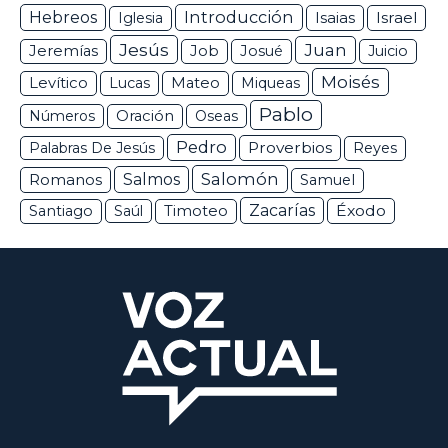
Hebreos
Introducción
Isaias
Israel
Iglesia
Jesús
Juan
Jeremías
Job
Josué
Juicio
Moisés
Levítico
Lucas
Mateo
Miqueas
Pablo
Números
Oración
Oseas
Pedro
Proverbios
Palabras De Jesús
Reyes
Salomón
Romanos
Salmos
Samuel
Zacarías
Éxodo
Santiago
Saúl
Timoteo