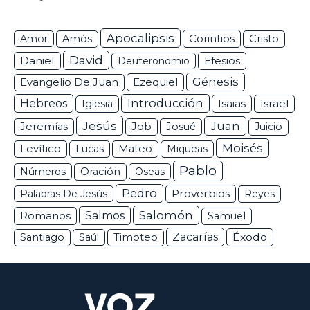
Apocalipsis
Corintios
Amor
Amós
Cristo
David
Daniel
Efesios
Deuteronomio
Génesis
Ezequiel
Evangelio De Juan
Hebreos
Introducción
Isaias
Israel
Iglesia
Jesús
Juan
Jeremías
Job
Josué
Juicio
Moisés
Levítico
Lucas
Mateo
Miqueas
Pablo
Números
Oración
Oseas
Pedro
Proverbios
Palabras De Jesús
Reyes
Salomón
Romanos
Salmos
Samuel
Zacarías
Éxodo
Santiago
Saúl
Timoteo