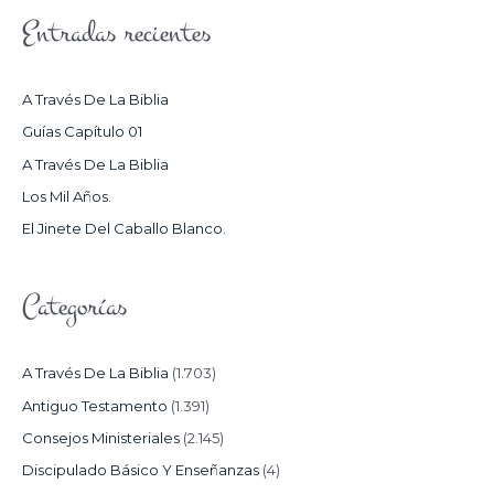
S
Entradas recientes
C
A
R
A Través De La Biblia
P
Guías Capítulo 01
O
A Través De La Biblia
R
Los Mil Años.
:
El Jinete Del Caballo Blanco.
Categorías
A Través De La Biblia
(1.703)
Antiguo Testamento
(1.391)
Consejos Ministeriales
(2.145)
Discipulado Básico Y Enseñanzas
(4)