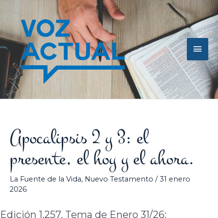
Ir
Men
al
contenido
princ
Apocalipsis 2 y 3: el
presente, el hoy y el ahora.
La Fuente de la Vida
,
Nuevo Testamento
/
31 enero
2026
Edición 1.257. Tema de Enero 31/26: