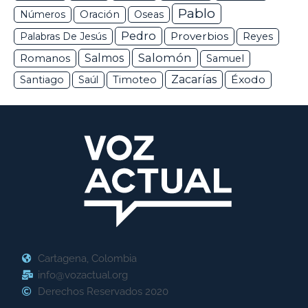
Pablo
Números
Oración
Oseas
Pedro
Proverbios
Palabras De Jesús
Reyes
Salomón
Romanos
Salmos
Samuel
Zacarías
Éxodo
Santiago
Saúl
Timoteo
Cartagena, Colombia
info@vozactual.org
Derechos Reservados 2020