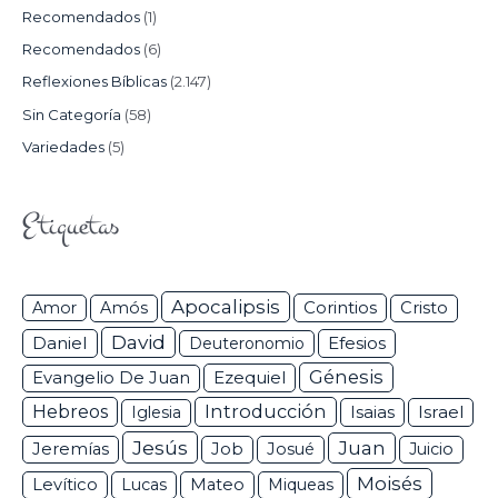
Recomendados
(1)
Recomendados
(6)
Reflexiones Bíblicas
(2.147)
Sin Categoría
(58)
Variedades
(5)
Etiquetas
Apocalipsis
Corintios
Amor
Amós
Cristo
David
Daniel
Efesios
Deuteronomio
Génesis
Ezequiel
Evangelio De Juan
Hebreos
Introducción
Isaias
Israel
Iglesia
Jesús
Juan
Jeremías
Job
Josué
Juicio
Moisés
Levítico
Lucas
Mateo
Miqueas