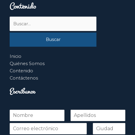
Contenido
Buscar
por:
Inicio
Quiénes Somos
Contenido
Contáctenos
Escríbanos
N
o
Nombre
Apellidos
m
b