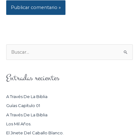
B
U
S
Entradas recientes
C
A
R
A Través De La Biblia
P
Guías Capítulo 01
O
A Través De La Biblia
R
Los Mil Años.
:
El Jinete Del Caballo Blanco.