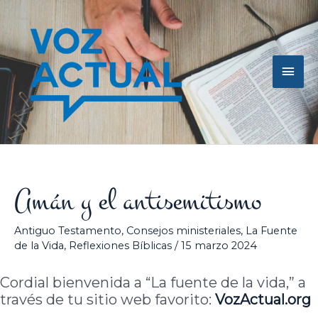
Ir
Men
al
contenido
princ
Amán y el antisemitismo
Antiguo Testamento
,
Consejos ministeriales
,
La Fuente
de la Vida
,
Reflexiones Bíblicas
/
15 marzo 2024
Cordial bienvenida a “La fuente de la vida,” a
través de tu sitio web favorito:
VozActual.org