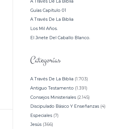
A Través De La Biblia
P
Guías Capítulo 01
O
A Través De La Biblia
R
Los Mil Años.
:
El Jinete Del Caballo Blanco.
Categorías
A Través De La Biblia
(1.703)
Antiguo Testamento
(1.391)
Consejos Ministeriales
(2.145)
Discipulado Básico Y Enseñanzas
(4)
Especiales
(7)
Jesús
(366)