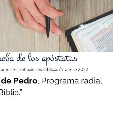
INICIO
QUIÉNES
ueba de los apóstatas
tamento
,
Reflexiones Bíblicas
/
7 enero 2022
a de Pedro
, Programa radial
Biblia.”