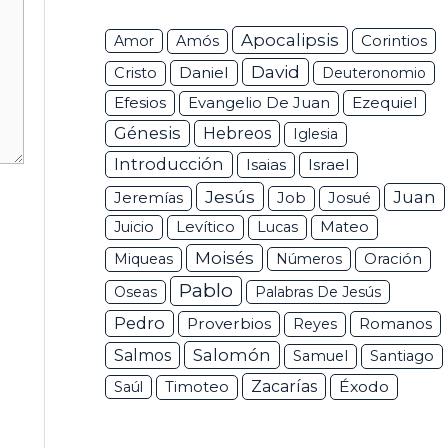
Apocalipsis
Corintios
Amor
Amós
David
Daniel
Cristo
Deuteronomio
Efesios
Ezequiel
Evangelio De Juan
Génesis
Hebreos
Iglesia
Introducción
Isaias
Israel
Jesús
Juan
Jeremías
Job
Josué
Juicio
Levítico
Lucas
Mateo
Moisés
Miqueas
Números
Oración
Pablo
Oseas
Palabras De Jesús
Pedro
Proverbios
Romanos
Reyes
Salomón
Salmos
Samuel
Santiago
Zacarías
Éxodo
Saúl
Timoteo