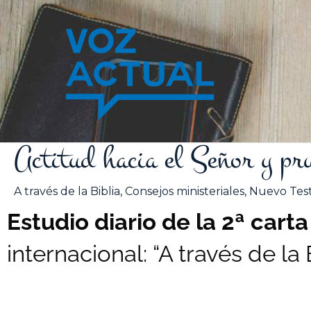
Ir
al
contenido
Actitud hacia el Señor y pr
A través de la Biblia
,
Consejos ministeriales
,
Nuevo Tes
Estudio diario de la 2ª cart
internacional: “A través de la 