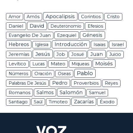
Apocalipsis
Corintios
Amor
Amós
Cristo
David
Daniel
Efesios
Deuteronomio
Génesis
Ezequiel
Evangelio De Juan
Hebreos
Introducción
Isaias
Israel
Iglesia
Jesús
Juan
Jeremías
Job
Josué
Juicio
Moisés
Levítico
Lucas
Mateo
Miqueas
Pablo
Números
Oración
Oseas
Pedro
Proverbios
Palabras De Jesús
Reyes
Salomón
Romanos
Salmos
Samuel
Zacarías
Éxodo
Santiago
Saúl
Timoteo