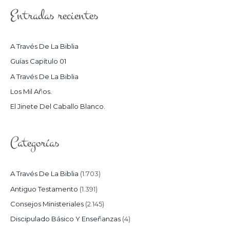
S
Entradas recientes
C
A
R
A Través De La Biblia
P
Guías Capítulo 01
O
A Través De La Biblia
R
Los Mil Años.
:
El Jinete Del Caballo Blanco.
Categorías
A Través De La Biblia
(1.703)
Antiguo Testamento
(1.391)
Consejos Ministeriales
(2.145)
Discipulado Básico Y Enseñanzas
(4)