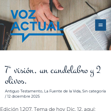
Ir
Men
al
contenido
princ
7ª visión, un candelabro y 2
olivos.
Antiguo Testamento
,
La Fuente de la Vida
,
Sin categoría
/
12 diciembre 2025
Edición 1.207. Tema de hoy Dic. 12, aquí: