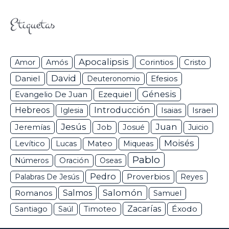
Etiquetas
Apocalipsis
Corintios
Amor
Amós
Cristo
David
Daniel
Efesios
Deuteronomio
Génesis
Ezequiel
Evangelio De Juan
Hebreos
Introducción
Isaias
Israel
Iglesia
Jesús
Juan
Jeremías
Job
Josué
Juicio
Moisés
Levítico
Lucas
Mateo
Miqueas
Pablo
Números
Oración
Oseas
Pedro
Proverbios
Palabras De Jesús
Reyes
Salomón
Romanos
Salmos
Samuel
Zacarías
Éxodo
Santiago
Saúl
Timoteo