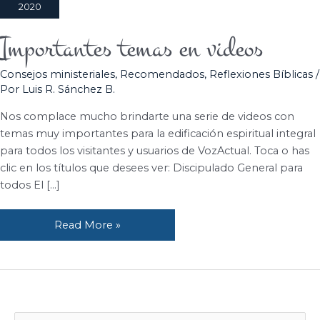
2020
Importantes temas en videos
Importantes
temas
Consejos ministeriales
,
Recomendados
,
Reflexiones Bíblicas
/
en
Por
Luis R. Sánchez B.
videos
Nos complace mucho brindarte una serie de videos con
temas muy importantes para la edificación espiritual integral
para todos los visitantes y usuarios de VozActual. Toca o has
clic en los títulos que desees ver: Discipulado General para
todos El […]
Read More »