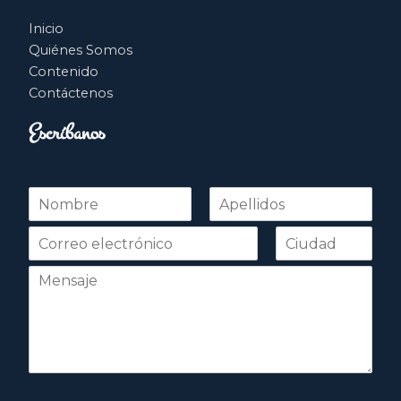
Inicio
Quiénes Somos
Contenido
Contáctenos
Escríbanos
N
o
Nombre
Apellidos
m
b
r
e
*