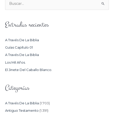
B
U
S
Entradas recientes
C
A
R
A Través De La Biblia
P
Guías Capítulo 01
O
A Través De La Biblia
R
Los Mil Años.
:
El Jinete Del Caballo Blanco.
Categorías
A Través De La Biblia
(1.703)
Antiguo Testamento
(1.391)