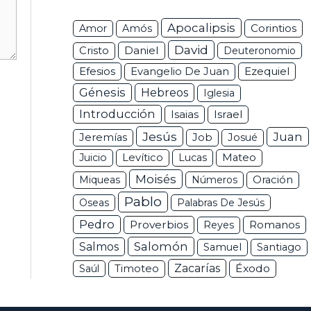
Apocalipsis
Corintios
Amor
Amós
David
Daniel
Cristo
Deuteronomio
Efesios
Ezequiel
Evangelio De Juan
Génesis
Hebreos
Iglesia
Introducción
Isaias
Israel
Jesús
Juan
Jeremías
Job
Josué
Juicio
Levítico
Lucas
Mateo
Moisés
Miqueas
Números
Oración
Pablo
Oseas
Palabras De Jesús
Pedro
Proverbios
Romanos
Reyes
Salomón
Salmos
Samuel
Santiago
Zacarías
Éxodo
Saúl
Timoteo