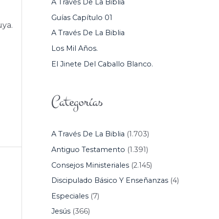
A Través De La Biblia
P
Guías Capítulo 01
O
uya.
A Través De La Biblia
R
Los Mil Años.
:
El Jinete Del Caballo Blanco.
Categorías
A Través De La Biblia
(1.703)
Antiguo Testamento
(1.391)
Consejos Ministeriales
(2.145)
Discipulado Básico Y Enseñanzas
(4)
Especiales
(7)
Jesús
(366)