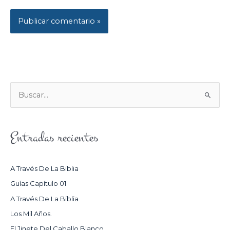
B
U
S
Entradas recientes
C
A
R
A Través De La Biblia
P
Guías Capítulo 01
O
A Través De La Biblia
R
Los Mil Años.
:
El Jinete Del Caballo Blanco.