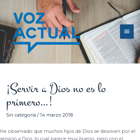
Ir
Men
al
contenido
princ
¡Servir a Dios no es lo
primero…!
Sin categoría
/
14 marzo 2018
He observado que muchos hijos de Dios se desviven por el
servicio a Dios, lo cual parece muy bueno, pero con el