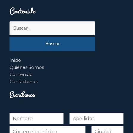
Contenido
Buscar
por:
Inicio
Quiénes Somos
Contenido
Contáctenos
Escríbanos
N
o
Nombre
Apellidos
m