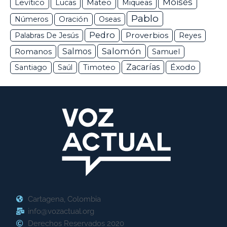
Moisés
Levítico
Lucas
Mateo
Miqueas
Pablo
Números
Oración
Oseas
Pedro
Proverbios
Palabras De Jesús
Reyes
Salomón
Romanos
Salmos
Samuel
Zacarías
Éxodo
Santiago
Saúl
Timoteo
Cartagena, Colombia
info@vozactual.org
Derechos Reservados 2020