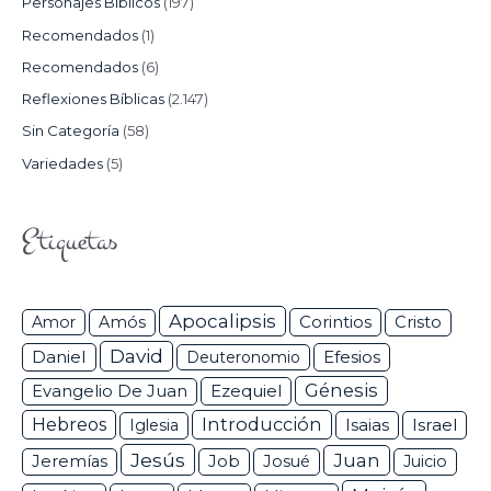
Personajes Bíblicos
(197)
Recomendados
(1)
Recomendados
(6)
Reflexiones Bíblicas
(2.147)
Sin Categoría
(58)
Variedades
(5)
Etiquetas
Apocalipsis
Corintios
Amor
Amós
Cristo
David
Daniel
Efesios
Deuteronomio
Génesis
Ezequiel
Evangelio De Juan
Hebreos
Introducción
Isaias
Israel
Iglesia
Jesús
Juan
Jeremías
Job
Josué
Juicio