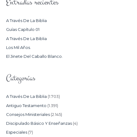
Entradas recientes
C
A
R
A Través De La Biblia
P
Guías Capítulo 01
O
A Través De La Biblia
R
Los Mil Años.
:
El Jinete Del Caballo Blanco.
Categorías
A Través De La Biblia
(1.703)
Antiguo Testamento
(1.391)
Consejos Ministeriales
(2.145)
Discipulado Básico Y Enseñanzas
(4)
Especiales
(7)