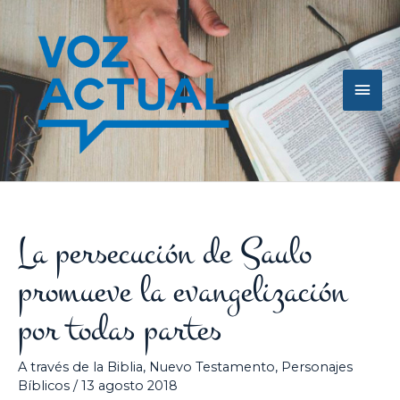
Ir
Men
al
contenido
princ
La persecución de Saulo
promueve la evangelización
por todas partes
A través de la Biblia
,
Nuevo Testamento
,
Personajes
Bíblicos
/
13 agosto 2018