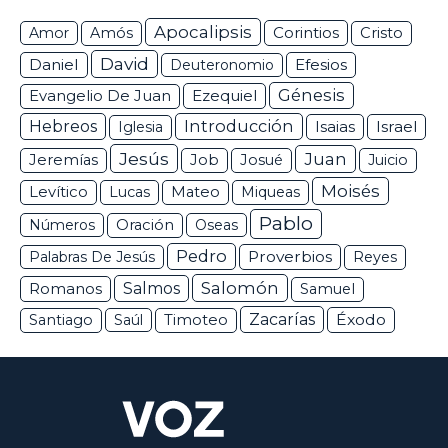
Apocalipsis
Corintios
Amor
Amós
Cristo
David
Daniel
Efesios
Deuteronomio
Génesis
Ezequiel
Evangelio De Juan
Hebreos
Introducción
Isaias
Israel
Iglesia
Jesús
Juan
Jeremías
Job
Josué
Juicio
Moisés
Levítico
Lucas
Mateo
Miqueas
Pablo
Números
Oración
Oseas
Pedro
Proverbios
Palabras De Jesús
Reyes
Salomón
Romanos
Salmos
Samuel
Zacarías
Éxodo
Santiago
Saúl
Timoteo