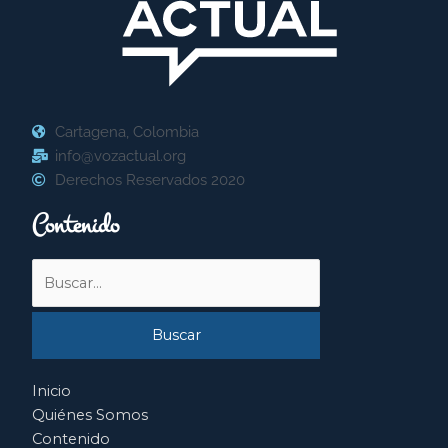
Cartagena, Colombia
info@vozactual.org
Derechos Reservados 2020
Contenido
Buscar
por:
Inicio
Quiénes Somos
Contenido